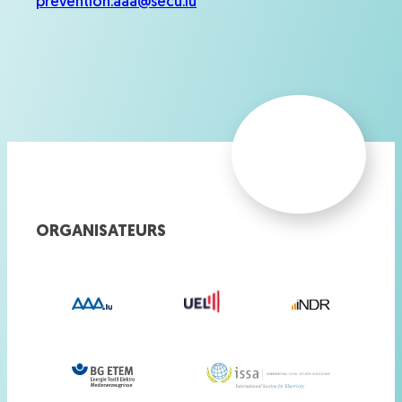
prevention.aaa@secu.lu
ORGANISATEURS