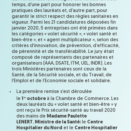
temps, d’une part pour honorer les bonnes
pratiques des lauréats et, d’autre part, pour
garantir le strict respect des règles sanitaires en
vigueur. Parmi les 21 candidatures déposées fin
janvier 2020, 5 entreprises ont été primées dans
les catégories « volet sécurité », « volet santé et
bien-être », et « agent multiplicateur », selon des
critères d’innovation, de prévention, d’efficacité,
de pérennité et de transférabilité. Le jury était
composé de représentants des partenaires et
organisateurs (AAA, DSATE, ITM, UEL, INDR). Les
trois Ministères partenaires sont ceux de la
Santé, de la Sécurité sociale, et du Travail, de
l’Emploi et de l’Economie sociale et solidaire.
La première remise s’est déroulée
er
le
1
octobre
à la Chambre de Commerce. Les
deux lauréats du « volet santé et bien-être » y
ont reçu le Prix sécurité-santé au travail 2020
des mains de
Madame Paulette
LENERT
,
Ministre de la Santé:
le
Centre
Hospitalier du Nord
et le
Centre Hospitalier