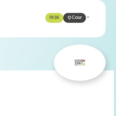
Cour
FR
|
DE