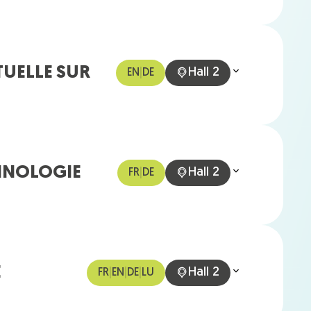
TUELLE SUR
Hall 2
EN
|
DE
HNOLOGIE
Hall 2
FR
|
DE
E
Hall 2
FR
|
EN
|
DE
|
LU