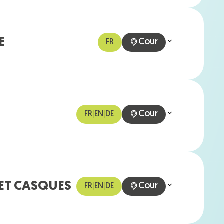
E
Cour
FR
Cour
FR
|
EN
|
DE
 ET CASQUES
Cour
FR
|
EN
|
DE