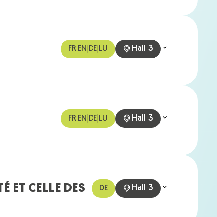
Hall 3
FR
|
EN
|
DE
|
LU
Hall 3
FR
|
EN
|
DE
|
LU
É ET CELLE DES
Hall 3
DE