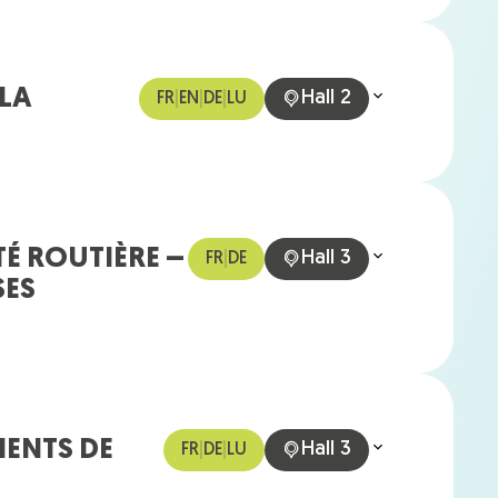
 LA
Hall 2
FR
|
EN
|
DE
|
LU
TÉ ROUTIÈRE –
Hall 3
FR
|
DE
SES
IENTS DE
Hall 3
FR
|
DE
|
LU