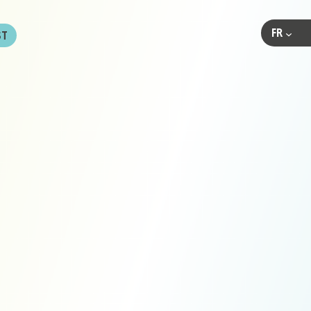
FR
ST